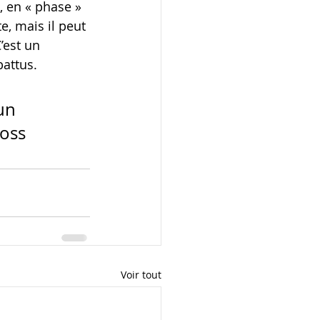
, en « phase » 
e, mais il peut 
’est un 
battus.
un 
ross
Voir tout