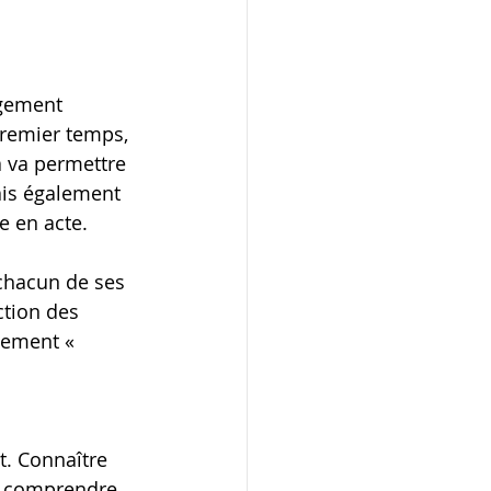
gement 
remier temps, 
 va permettre 
Mais également 
e en acte.
chacun de ses 
ction des 
gement « 
. Connaître 
e comprendre 