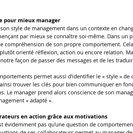
re pour mieux manager
 son style de management dans un contexte en chan
ençant par mieux se connaître soi-même. Dans un p
n de compréhension de son propre comportement. Cela
t plutôt orienté réflexion, action ou encore relation. 
notre façon de passer des messages et de les traduir
ortements permet aussi d’identifier le « style » de 
d’ainsi trouver les clés pour bien communiquer en fon
ions. Le manager prend alors conscience de son mana
anagement « adapté ».
orateurs en action grâce aux motivations
n’est évidemment pas qu’une question de comportement
tivations de ses collaborateurs permet au manager d