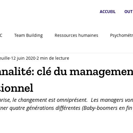
ACCUEIL
OUT
SC
Team Building
Ressources humaines
Psychométr
uille
12 juin 2020
2 min de lecture
nnalité: clé du managemen
tionnel
prise, le changement est omniprésent.  Les managers von
er quatre générations différentes (Baby-boomers en fin 