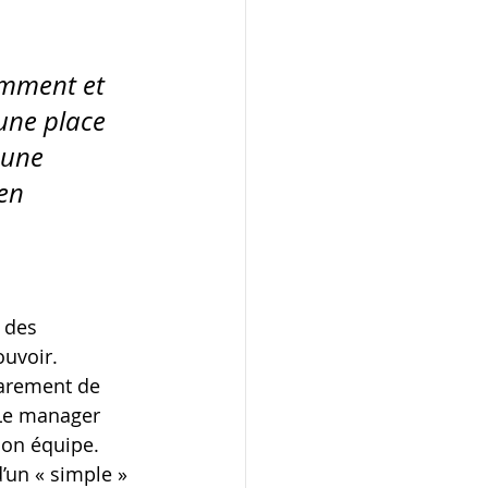
omment et 
une place 
 une 
en 
 des 
ouvoir. 
rarement de 
 Le manager 
son équipe. 
’un « simple » 