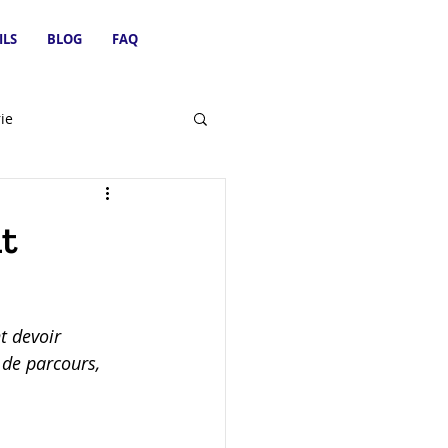
ILS
BLOG
FAQ
ie
t
t devoir 
de parcours, 