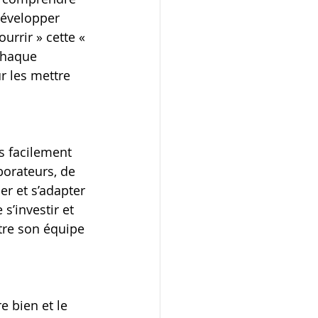
développer 
urrir » cette « 
chaque 
r les mettre 
 facilement 
borateurs, de 
er et s’adapter 
s’investir et 
tre son équipe 
e bien et le 