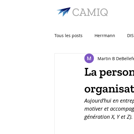
Tous les posts
Herrmann
DI
Martin B DeBellefe
La perso
organisa
Aujourd’hui en entre
motiver et accompagn
génération X, Y et Z).